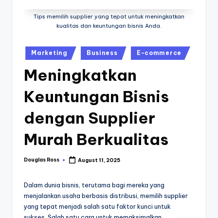
M
u
Tips memilih supplier yang tepat untuk meningkatkan
kualitas dan keuntungan bisnis Anda.
r
a
Posted
Marketing
Business
E-commerce
in
h
Meningkatkan
O
Keuntungan Bisnis
nl
in
dengan Supplier
e
Murah Berkualitas
Douglas Ross
August 11, 2025
Posted
by
Dalam dunia bisnis, terutama bagi mereka yang
menjalankan usaha berbasis distribusi, memilih supplier
yang tepat menjadi salah satu faktor kunci untuk
sukses. Salah satu cara untuk memaksimalkan