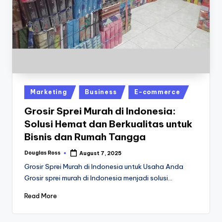
Posted
Marketing
Business
E-commerce
in
Grosir Sprei Murah di Indonesia:
Solusi Hemat dan Berkualitas untuk
Bisnis dan Rumah Tangga
Douglas Ross
August 7, 2025
Posted
by
Grosir Sprei Murah di Indonesia untuk Usaha Anda
Grosir sprei murah di Indonesia menjadi solusi…
Read More