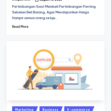
Posted
by
Pertimbangan Saat Membeli Pertimbangan Penting
Sebelum Beli Barang, Agar Mendapatkan Harga
Hampir semua orang setuju…
Read More
Posted
Marketing
Business
E-commerce