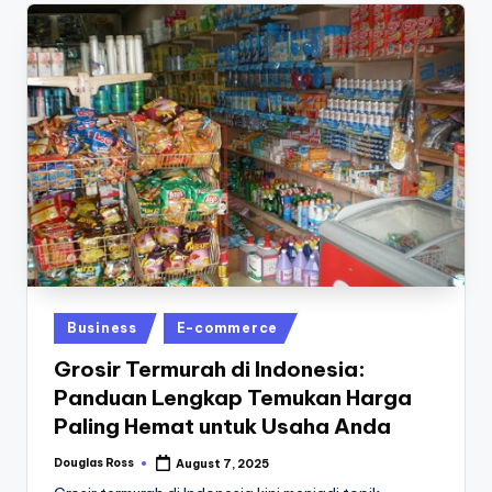
Posted
Business
E-commerce
in
Grosir Termurah di Indonesia:
Panduan Lengkap Temukan Harga
Paling Hemat untuk Usaha Anda
Douglas Ross
August 7, 2025
Posted
by