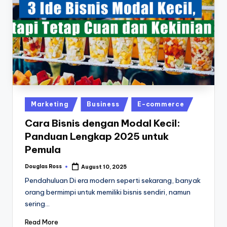
Posted
Marketing
Business
E-commerce
in
Cara Bisnis dengan Modal Kecil:
Panduan Lengkap 2025 untuk
Pemula
Douglas Ross
August 10, 2025
Posted
by
Pendahuluan Di era modern seperti sekarang, banyak
orang bermimpi untuk memiliki bisnis sendiri, namun
sering…
Read More