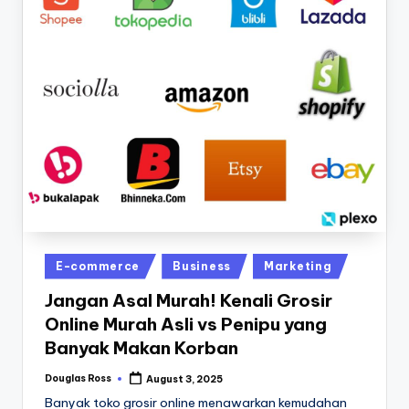
Posted
E-commerce
Business
Marketing
in
Jangan Asal Murah! Kenali Grosir
Online Murah Asli vs Penipu yang
Banyak Makan Korban
Douglas Ross
August 3, 2025
Posted
by
Banyak toko grosir online menawarkan kemudahan