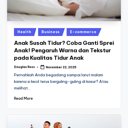
M
u
r
a
Posted
Health
Business
E-commerce
h
in
Anak Susah Tidur? Coba Ganti Sprei
O
Anak! Pengaruh Warna dan Tekstur
nl
pada Kualitas Tidur Anak
in
Douglas Ross
November 22, 2025
Posted
by
e
Pernahkah Anda begadang sampai larut malam
karena si kecil terus berguling-guling di kasur? Atau
melihat…
Read More