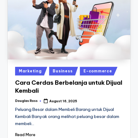
Posted
Marketing
Business
E-commerce
in
Cara Cerdas Berbelanja untuk Dijual
Kembali
Douglas Ross
August 16, 2025
Posted
by
Peluang Besar dalam Membeli Barang untuk Dijual
Kembali Banyak orang melihat peluang besar dalam
membeli…
Read More