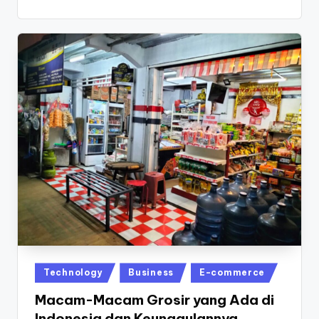
Posted
Technology
Business
E-commerce
in
Macam-Macam Grosir yang Ada di
Indonesia dan Keunggulannya