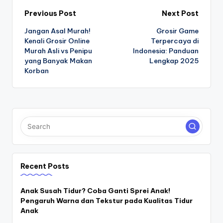
Post
Previous Post
Next Post
Jangan Asal Murah!
Grosir Game
navigation
Kenali Grosir Online
Terpercaya di
Murah Asli vs Penipu
Indonesia: Panduan
yang Banyak Makan
Lengkap 2025
Korban
Recent Posts
Anak Susah Tidur? Coba Ganti Sprei Anak!
Pengaruh Warna dan Tekstur pada Kualitas Tidur
Anak