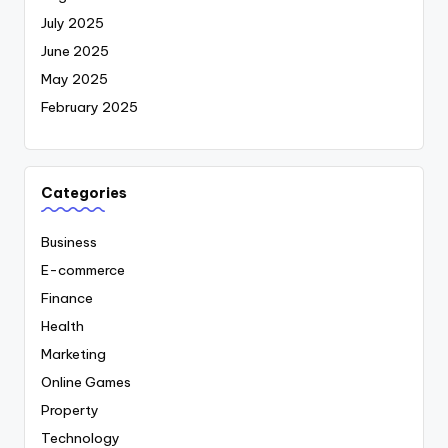
July 2025
June 2025
May 2025
February 2025
Categories
Business
E-commerce
Finance
Health
Marketing
Online Games
Property
Technology