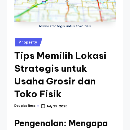
M
u
r
lokasi strategis untuk toko fisik
a
h
Posted
Property
O
in
Tips Memilih Lokasi
nl
Strategis untuk
in
e
Usaha Grosir dan
Toko Fisik
Douglas Ross
July 29, 2025
Posted
by
Pengenalan: Mengapa