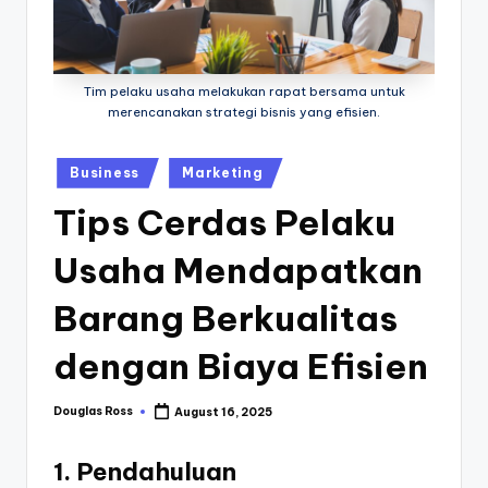
M
u
r
Tim pelaku usaha melakukan rapat bersama untuk
a
merencanakan strategi bisnis yang efisien.
h
Posted
O
Business
Marketing
in
nl
Tips Cerdas Pelaku
in
Usaha Mendapatkan
e
Barang Berkualitas
dengan Biaya Efisien
Douglas Ross
August 16, 2025
Posted
by
1. Pendahuluan