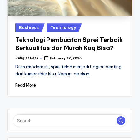
M
u
r
Posted
Business
Technology
a
in
Teknologi Pembuatan Sprei Terbaik
h
Berkualitas dan Murah Koq Bisa?
O
Douglas Ross
February 27, 2025
nl
Posted
by
Di era modern ini, sprei telah menjadi bagian penting
in
dari kamar tidur kita. Namun, apakah…
e
Read More